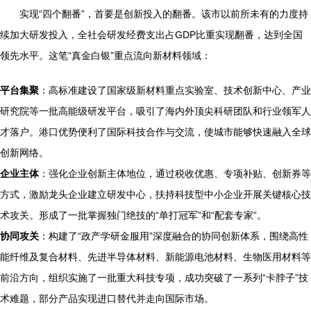
实现“四个翻番”，首要是创新投入的翻番。该市以前所未有的力度持
续加大研发投入，全社会研发经费支出占GDP比重实现翻番，达到全国
领先水平。这笔“真金白银”重点流向新材料领域：
平台集聚
：高标准建设了国家级新材料重点实验室、技术创新中心、产业
研究院等一批高能级研发平台，吸引了海内外顶尖科研团队和行业领军人
才落户。港口优势便利了国际科技合作与交流，使城市能够快速融入全球
创新网络。
企业主体
：强化企业创新主体地位，通过税收优惠、专项补贴、创新券等
方式，激励龙头企业建立研发中心，扶持科技型中小企业开展关键核心技
术攻关。形成了一批掌握独门绝技的“单打冠军”和“配套专家”。
协同攻关
：构建了“政产学研金服用”深度融合的协同创新体系，围绕高性
能纤维及复合材料、先进半导体材料、新能源电池材料、生物医用材料等
前沿方向，组织实施了一批重大科技专项，成功突破了一系列“卡脖子”技
术难题，部分产品实现进口替代并走向国际市场。