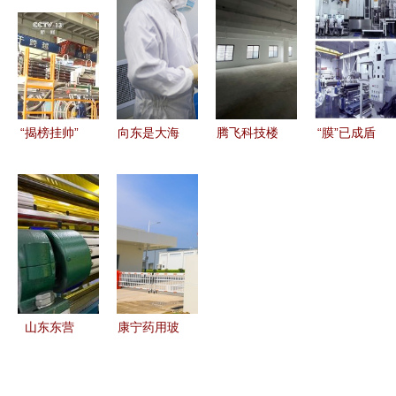
遇,以“新”力
新材料技术
缩五金的艺
筑行业迈向
量带
研发引领工
术体现在哪
高质量发展
动“新”跃升!
业振兴新征
里？
新时代
程
“揭榜挂帅”
向东是大海
腾飞科技楼
“膜”已成盾
创新联合体
培育蓝色经
区域氢能产
江苏这家新
集智攻关，
济新增长极
业引擎与新
材料公司如
新材料赛道
的新材料技
材料研发高
何成为车膜
频现超级玩
术研发
地
行业黑马
家
山东东营
康宁药用玻
科技赋能推
璃蚌埠工厂
动优势新材
正式量产