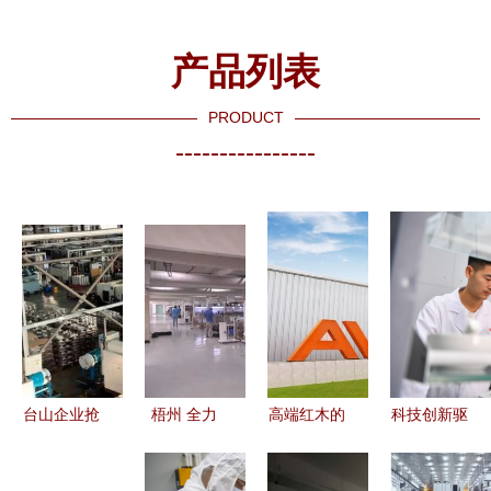
产品列表
PRODUCT
----------------
台山企业抢
梧州 全力
高端红木的
科技创新驱
抓新质生产
以赴上项目
美学蜕变
动 维冠新
力发展机
扩投资，以
透明隐藏伸
材料助力建